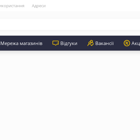
икористання
Адреси
Мережа магазинів
Відгуки
Вакансії
Акц