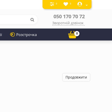
0
0
050 170 70 72
Зворотній дзвінок
0
ії
Розстрочка
Продовжити