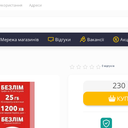
икористання
Адреси
Мережа магазинів
Відгуки
Вакансії
Акц
0 відгуків
230 
КУ