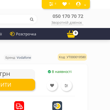
0
0
050 170 70 72
Зворотній дзвінок
0
ії
Розстрочка
УТ000019580
Vodafone
грн
В наявності
ПИТИ