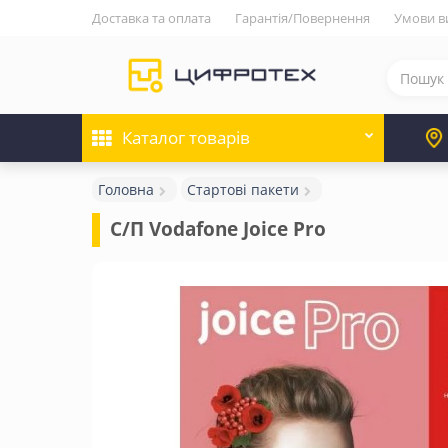
Доставка та оплата
Гарантія/Повернення
Умови в
Каталог
товарів
Головна
Стартові пакети
С/П Vodafone Joice Pro