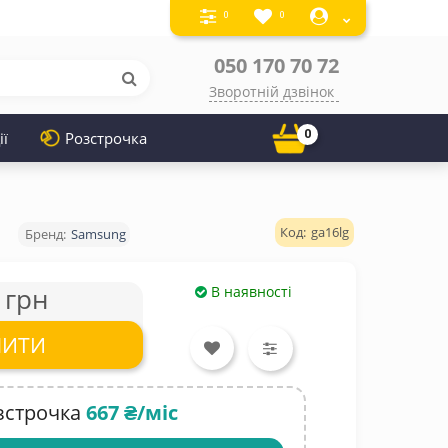
0
0
050 170 70 72
Зворотній дзвінок
0
ії
Розстрочка
ga16lg
Samsung
 грн
В наявності
ПИТИ
зстрочка
667 ₴/міс