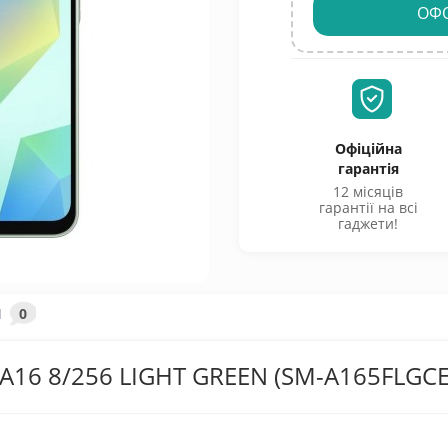
ОФ
Офіційна
гарантія
12 місяців
гарантії на всі
гаджети!
И
0
 A16 8/256 LIGHT GREEN (SM-A165FLGC