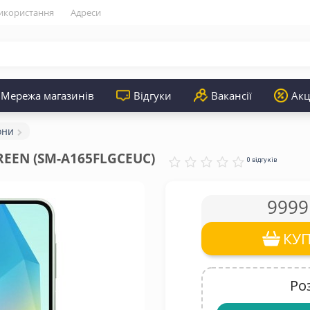
икористання
Адреси
Мережа магазинів
Відгуки
Вакансії
Акц
они
GREEN (SM-A165FLGCEUC)
0 відгуків
9999
КУ
Ро