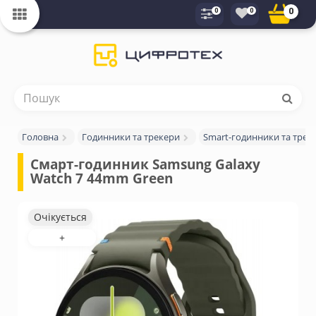
0
0
0
Головна
Годинники та трекери
Smart-годинники та трек
Смарт-годинник Samsung Galaxy 
Watch 7 44mm Green
Очікується
+