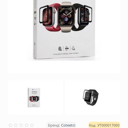
Coteetci
УТ000017060