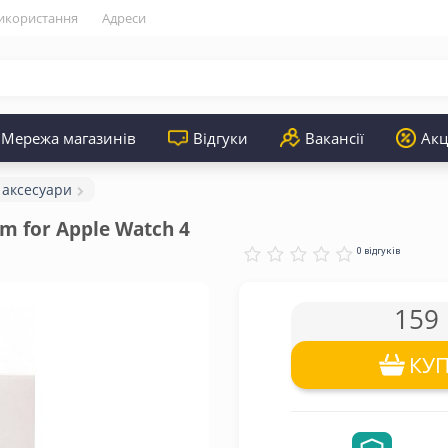
икористання
Адреси
Мережа магазинів
Відгуки
Вакансії
Акц
 аксесуари
m for Apple Watch 4 
0 відгуків
159 
КУ