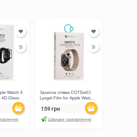
ple Watch 4
Захисна плівка COTEetCI
 4D Glass
Lyogel Film for Apple Watch 4
44mm (CS2215-44)
159 грн
мовлення
Швидке замовлення