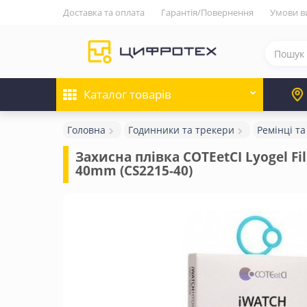
Доставка та оплата
Гарантія/Повернення
Умови в
Каталог
товарів
Головна
Годинники та трекери
Ремінці та
Захисна плівка COTEetCI Lyogel Fil
40mm (CS2215-40)