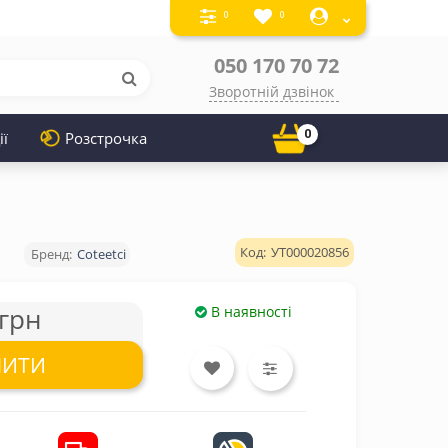
0
0
050 170 70 72
Зворотній дзвінок
0
ії
Розстрочка
УТ000020856
Coteetci
грн
В наявності
ПИТИ