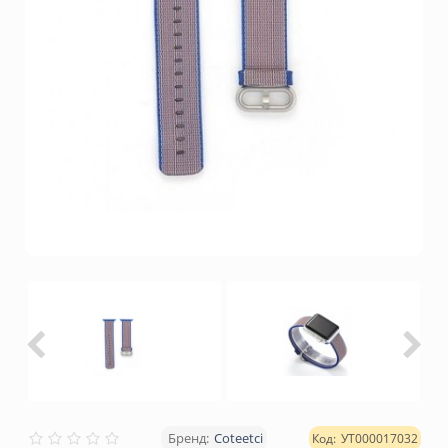
Coteetci
УТ000017032