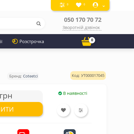
0
0
050 170 70 72
Зворотній дзвінок
0
ії
Розстрочка
УТ000017045
Coteetci
грн
В наявності
ПИТИ