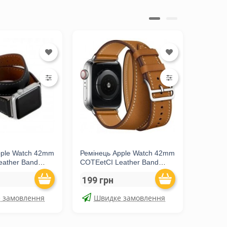
pple Watch 42mm
Ремінець Apple Watch 42mm
Ремінець Apple Watch
eather Band
COTEetCI Leather Band
COTEetC
Saddle Brown
Storm G
199 грн
199 г
 замовлення
Швидке замовлення
Шв