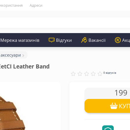
икористання
Адреси
Мережа магазинів
Відгуки
Вакансії
Акц
 аксесуари
tCI Leather Band 
0 відгуків
199 
КУ