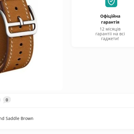
Офіційна
гарантія
12 місяців
гарантії на всі
гаджети!
И
0
nd Saddle Brown