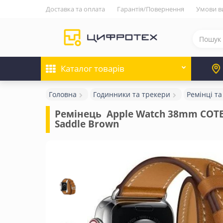
Доставка та оплата
Гарантія/Повернення
Умови в
Каталог
товарів
Головна
Годинники та трекери
Ремінці та
Ремінець  Apple Watch 38mm COTEe
Saddle Brown