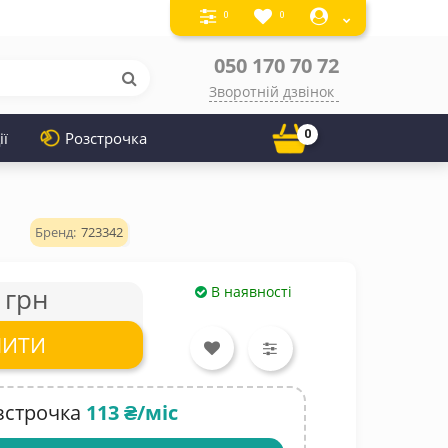
0
0
050 170 70 72
Зворотній дзвінок
0
ії
Розстрочка
723342
 грн
В наявності
ПИТИ
зстрочка
113 ₴/міс