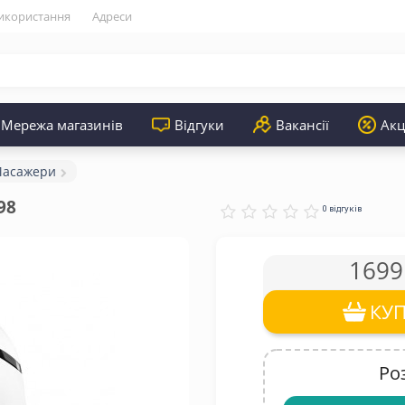
икористання
Адреси
Мережа магазинів
Відгуки
Вакансії
Акц
Масажери
98
0 відгуків
1699
КУ
Ро