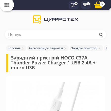
0
0
0
Головна
Аксесуари до гаджетів
Зарядні пристрої
Мер
Зарядний пристрій HOCO C37A 
Thunder Power Charger 1 USB 2.4A + 
micro USB