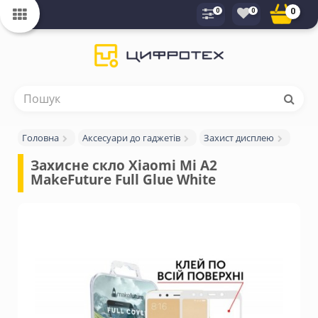
0
0
0
Головна
Аксесуари до гаджетів
Захист дисплею
Захисне скло Xiaomi Mi A2 
MakeFuture Full Glue White