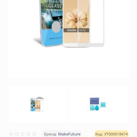
MakeFuture
УТ000018474