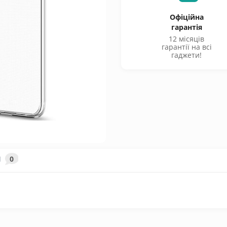
Офіційна
гарантія
12 місяців
гарантії на всі
гаджети!
И
0