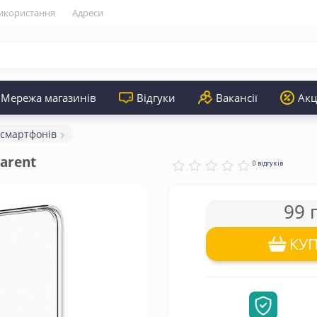
икористання
Адреси
Мережа магазинів
Відгуки
Вакансії
Акц
 смартфонів
arent
0 відгуків
99 
КУ