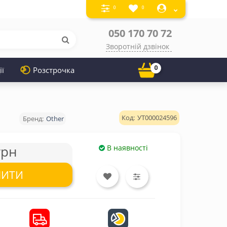
0
0
050 170 70 72
Зворотній дзвінок
0
ії
Розстрочка
УТ000024596
Other
грн
В наявності
ПИТИ