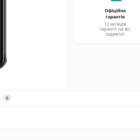
Офіційна
гарантія
12 місяців
гарантії на всі
гаджети!
И
0