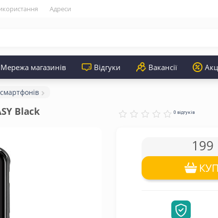
икористання
Адреси
Мережа магазинів
Відгуки
Вакансії
Акц
 смартфонів
SY Black
0 відгуків
199 
КУ