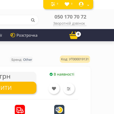
0
0
050 170 70 72
Зворотній дзвінок
0
ії
Розстрочка
УТ000019131
Other
грн
В наявності
ПИТИ