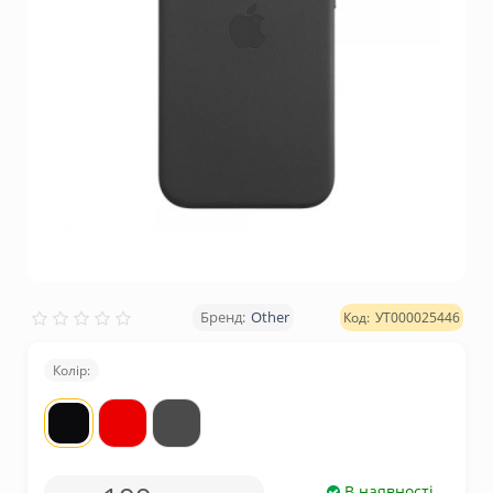
Other
УТ000025446
Колір:
В наявності