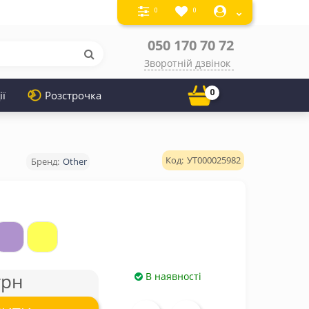
0
0
050 170 70 72
Зворотній дзвінок
0
ії
Розстрочка
УТ000025982
Other
грн
В наявності