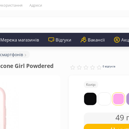
икористання
Адреси
Мережа магазинів
Відгуки
Вакансії
Акц
 смартфонів
icone Girl Powdered
0 відгуків
Колір:
49 