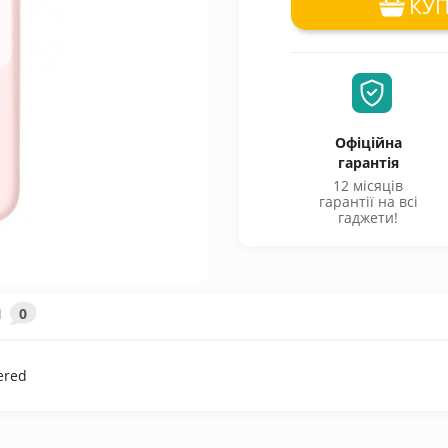
КУ
Офіційна
гарантія
12 місяців
гарантії на всі
гаджети!
И
0
ered