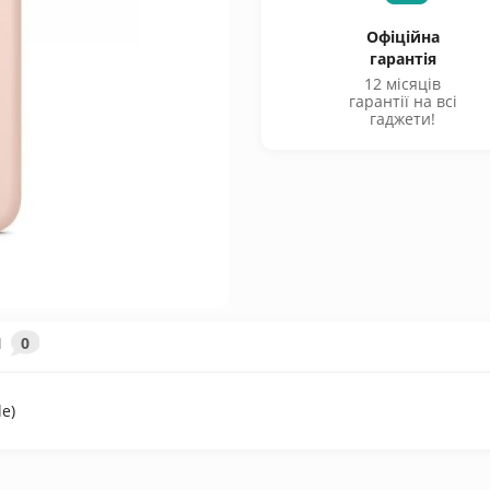
Офіційна
гарантія
12 місяців
гарантії на всі
гаджети!
И
0
le)