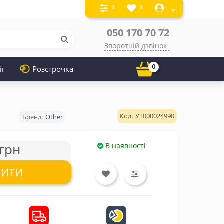
0
0
050 170 70 72
Зворотній дзвінок
0
ії
Розстрочка
УТ000024990
Other
грн
В наявності
ПИТИ