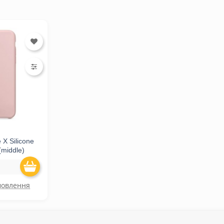
 X Silicone
(middle)
мовлення