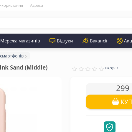
икористання
Адреси
Мережа магазинів
Відгуки
Вакансії
Акц
 смартфонів
ink Sand (Middle)
0 відгуків
299 
КУ