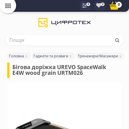
0
0
0
Головна
Гаджети та розваги
Тренажери/Масажери
Бігова доріжка UREVO SpaceWalk 
E4W wood grain URTM026